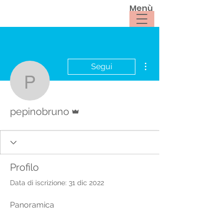
Menù
Altre azioni
Segui
pepinobruno
Amministratore
pepinobruno
Profilo
Data di iscrizione: 31 dic 2022
Panoramica