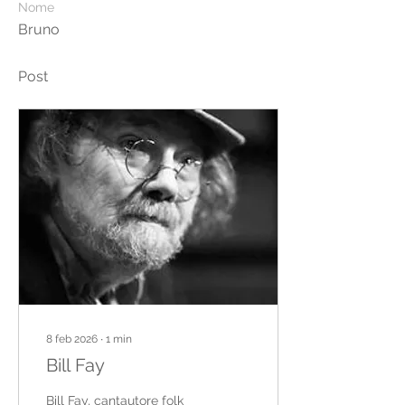
Nome
Bruno
Post
8 feb 2026
∙
1
min
Bill Fay
Bill Fay, cantautore folk