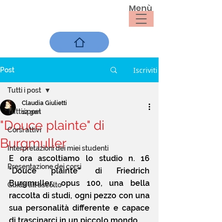
Menù
Iscriviti
Post
Tutti i post
Claudia Giulietti
Tutti i post
12 gen
"Douce plainte" di
Corsi attivi
Burgmuller
Interpretazioni dei miei studenti
E ora ascoltiamo lo studio n. 16 
Presentazione dei corsi
"Douce plainte" di Friedrich 
Burgmuller, opus 100, una bella 
Guida all'ascolto
raccolta di studi, ogni pezzo con una 
sua personalità differente e capace 
di trascinarci in un piccolo mondo.