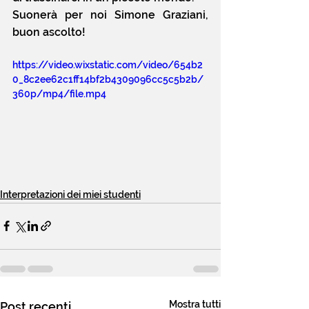
Suonerà per noi Simone Graziani, 
buon ascolto! 
https://video.wixstatic.com/video/654b2
0_8c2ee62c1ff14bf2b4309096cc5c5b2b/
360p/mp4/file.mp4
Interpretazioni dei miei studenti
Mostra tutti
Post recenti