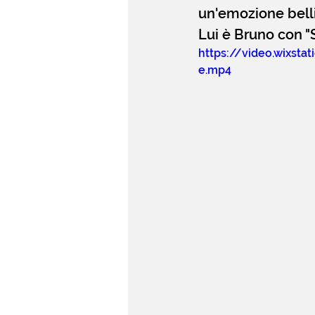
un'emozione belli
Lui è Bruno con "S
https://video.wixst
e.mp4