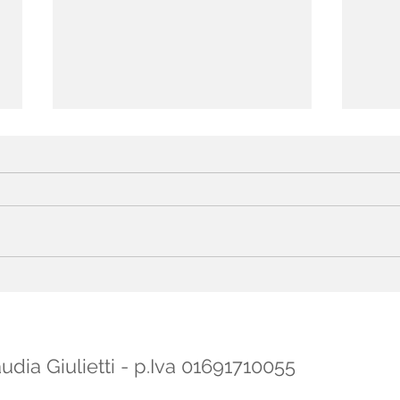
"A mosca cieca"
"Sol
udia Giulietti - p.Iva 01691710055