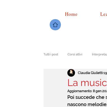
Home
Lez
Tutti i post
Corsi attivi
Interpreta
Claudia Giulietti
19
Guida all'ascolto
La music
Aggiornamento:
8 gen 20
Poi succede che 
nascono melodie. 