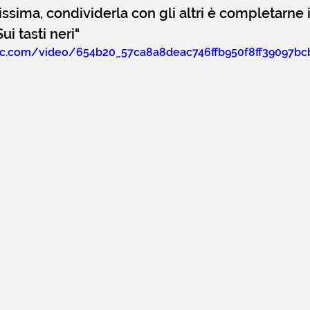
ssima, condividerla con gli altri è completarne i
ui tasti neri"
atic.com/video/654b20_57ca8a8deac746ffb950f8ff39097b