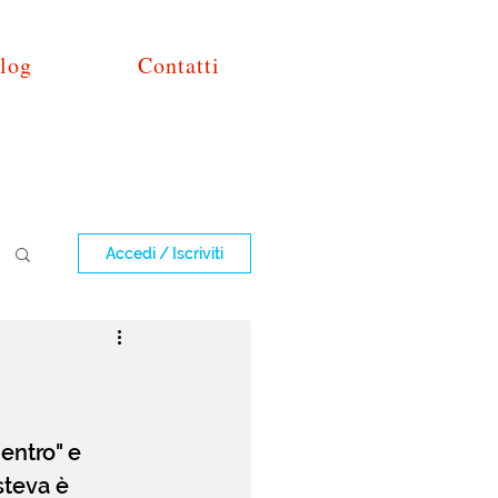
log
Contatti
Accedi / Iscriviti
ntro" e 
teva è 