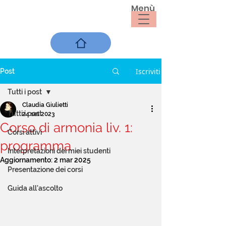
Menù
Iscriviti
Post
Tutti i post
Claudia Giulietti
Tutti i post
24 set 2023
Corso di armonia liv. 1:
Corsi attivi
programma
Interpretazioni dei miei studenti
Aggiornamento:
2 mar 2025
Presentazione dei corsi
Guida all'ascolto