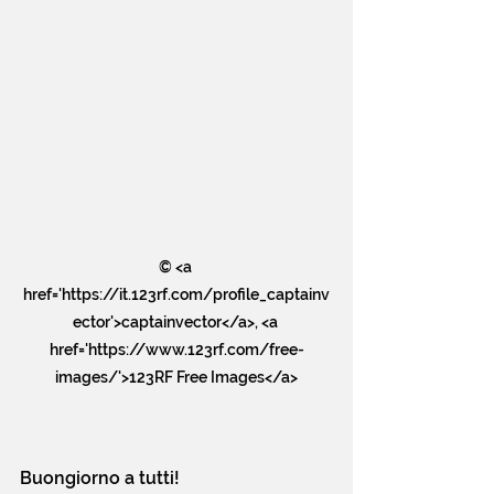
© <a 
href='https://it.123rf.com/profile_captainv
ector'>captainvector</a>, <a 
href='https://www.123rf.com/free-
images/'>123RF Free Images</a>
Buongiorno a tutti!