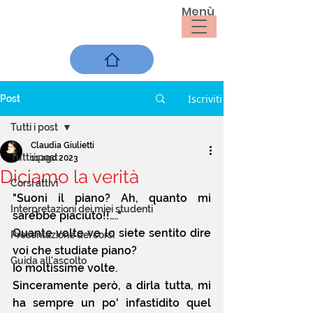
Menù
Iscriviti
Post
Tutti i post
Claudia Giulietti
Tutti i post
11 ago 2023
Diciamo la verità
Corsi attivi
"Suoni il piano? Ah, quanto mi 
Interpretazioni dei miei studenti
sarebbe piaciuto!!...."
Quante volte ve lo siete sentito dire 
Presentazione dei corsi
voi che studiate piano?
Guida all'ascolto
Io moltissime volte.
Sinceramente però, a dirla tutta, mi 
ha sempre un po' infastidito quel 