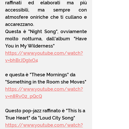
raffinati ed elaborati ma più 
accessibili, ma sempre con 
atmosfere oniriche che ti cullano e 
accarezzano.
Questa è "Night Song", ovviamente 
molto notturna, dall'album "Have 
You in My Wilderness"
https://www.youtube.com/watch?
v=bhBrJDgIxO4
e questa è "These Mornings" da 
"Something in the Room she Moves"
https://www.youtube.com/watch?
v=n8RvO2_pQcQ
Questo pop-jazz raffinato è "This Is a 
True Heart" da "Loud City Song"
https://www.youtube.com/watch?