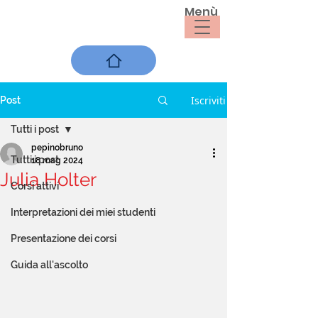
Menù
Iscriviti
Post
Tutti i post
pepinobruno
Tutti i post
18 mag 2024
Julia Holter
Corsi attivi
Interpretazioni dei miei studenti
Presentazione dei corsi
Guida all'ascolto