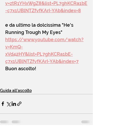
v=ztR1YHxWgZ8&list=PL7ghKCRa1bE
-c7x1UBlNTZfvfKArI-YAb&index=8
e da ultimo la dolcissima "He's 
Running Trough My Eyes"
https://www.youtube.com/watch?
v=KmQ-
xVd42HY&list=PL7ghKCRa1bE-
c7x1UBlNTZfvfKArI-YAb&index=7
Buon ascolto!
Guida all'ascolto