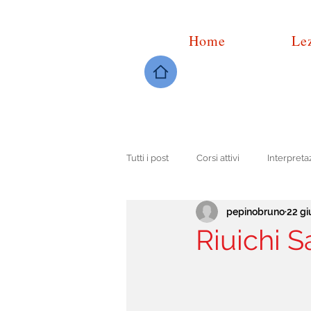
Home
Lez
Tutti i post
Corsi attivi
Interpreta
pepinobruno
22 gi
Guida all'ascolto
Riuichi 