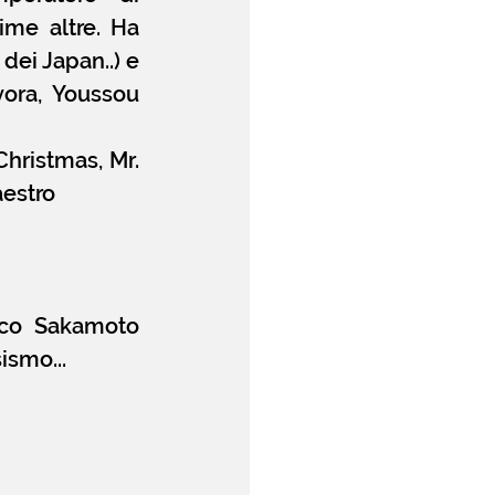
me altre. Ha 
ei Japan..) e 
ora, Youssou 
hristmas, Mr. 
aestro
sco Sakamoto 
ismo...