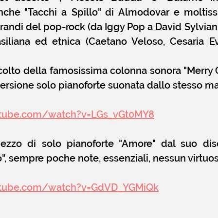
nche "Tacchi a Spillo" di Almodovar e moltissi
randi del pop-rock (da Iggy Pop a David Sylvian d
siliana ed etnica (Caetano Veloso, Cesaria Ev
colto della famosissima colonna sonora "Merry C
ersione solo pianoforte suonata dallo stesso m
utube.com/watch?v=LGs_vGt0MY8
pezzo di solo pianoforte "Amore" dal suo di
o", sempre poche note, essenziali, nessun virtuos
utube.com/watch?v=GdVD_YGMiQk