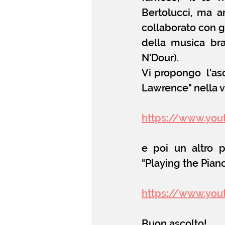
Bertolucci, ma a
collaborato con g
della musica bra
N'Dour). 
Vi propongo  l'as
Lawrence" nella v
https://www.yo
e poi un altro 
"Playing the Pian
https://www.yo
Buon ascolto!